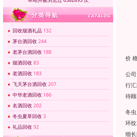
本站共被浏览过 6382893 次
回收烟酒礼品
132
茅台酒回收
244
老茅台酒回收
188
价 
烟酒回收
83
老酒回收
183
公司
飞天茅台酒回收
207
行汇
中华老酒回收
166
待顾
名酒回收
202
冬虫
冬虫夏草回收
3
环纹
礼品回收
92
细长