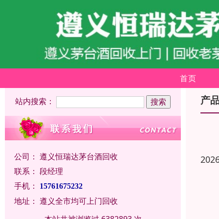
首页
产
站内搜索：
公司：
遵义恒瑞达茅台酒回收
202
联系：
段经理
手机：
15761675232
地址：
遵义全市均可上门回收