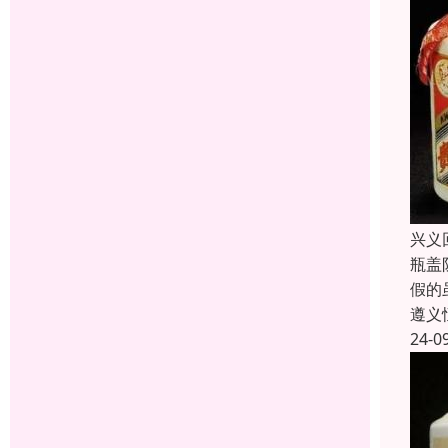
兴义
瓶盖
假的
遵义
24-0