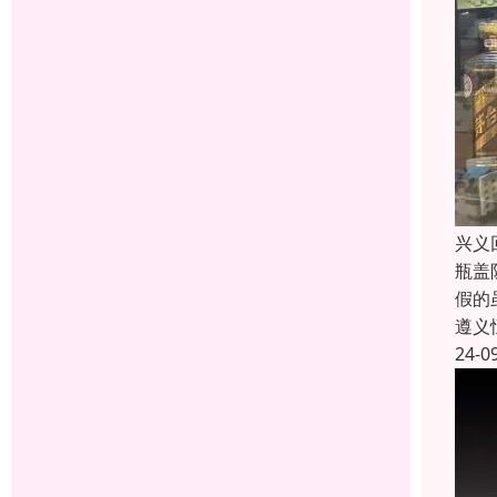
兴义
瓶盖
假的
遵义
24-0