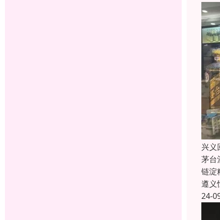
兴义
茅台
链淀
遵义
24-0