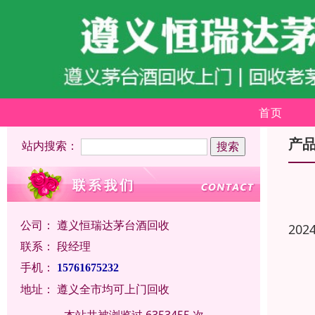
首页
产
站内搜索：
公司：
遵义恒瑞达茅台酒回收
202
联系：
段经理
手机：
15761675232
地址：
遵义全市均可上门回收