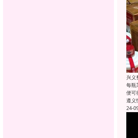
兴义
每瓶
便可
遵义
24-0