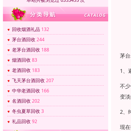
本站共被浏览过 6353455 次
回收烟酒礼品
132
茅台酒回收
244
老茅台酒回收
188
茅台
烟酒回收
83
老酒回收
183
1、
飞天茅台酒回收
207
不少
中华老酒回收
166
变淡
名酒回收
202
冬虫夏草回收
3
2、
礼品回收
92
现在