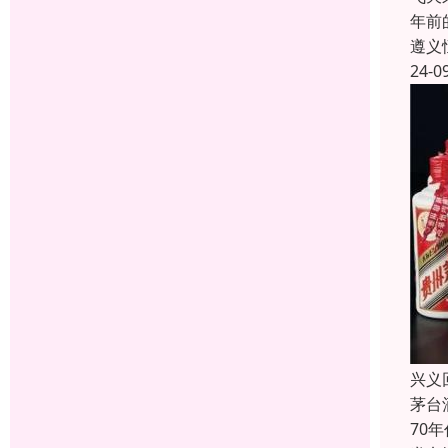
年前
遵义
24-0
兴义
茅台
70