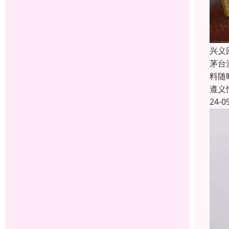
兴义
茅台
料随
遵义
24-0