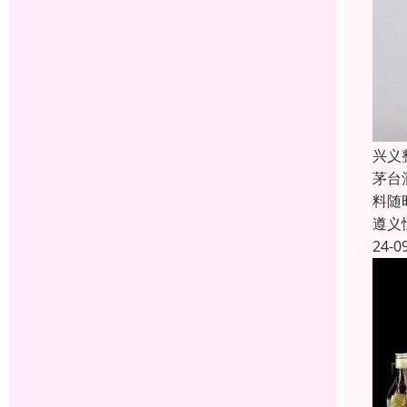
兴义
茅台
料随
遵义
24-0