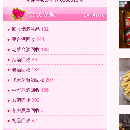
本站共被浏览过 6360515 次
回收烟酒礼品
132
茅台酒回收
244
老茅台酒回收
188
烟酒回收
83
老酒回收
183
飞天茅台酒回收
207
中华老酒回收
166
名酒回收
202
冬虫夏草回收
3
礼品回收
92