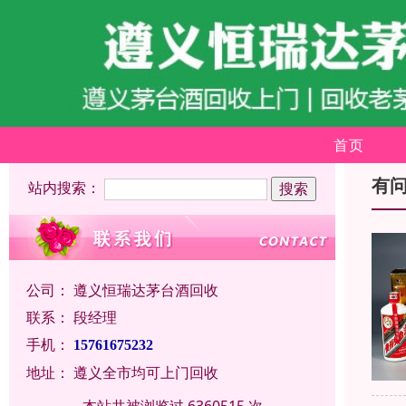
首页
有
站内搜索：
公司：
遵义恒瑞达茅台酒回收
联系：
段经理
手机：
15761675232
地址：
遵义全市均可上门回收