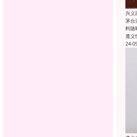
兴义
茅台
料随
遵义
24-0