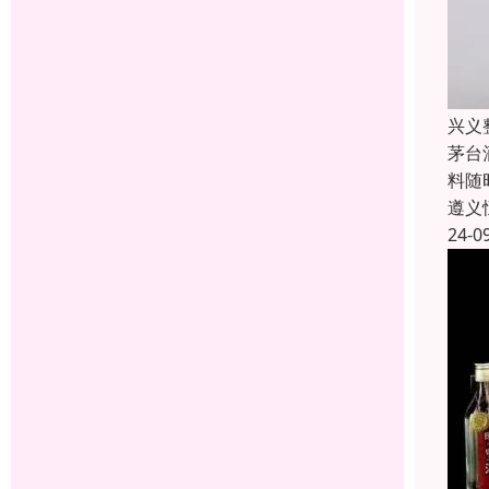
兴义
茅台
料随
遵义
24-0