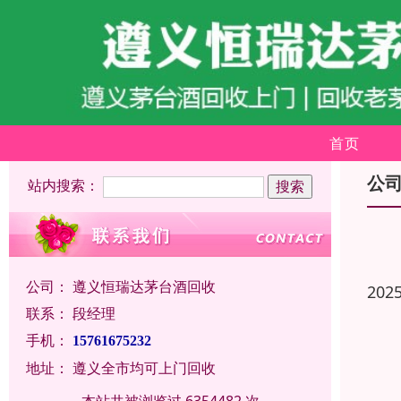
首页
公
站内搜索：
公司：
遵义恒瑞达茅台酒回收
202
联系：
段经理
手机：
15761675232
地址：
遵义全市均可上门回收