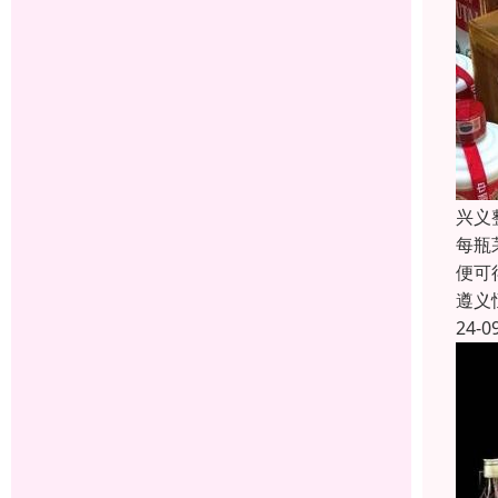
兴义
每瓶
便可
遵义
24-0