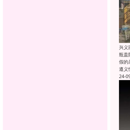
兴义
瓶盖
假的
遵义
24-0