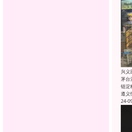
兴义
茅台
链淀
遵义
24-0