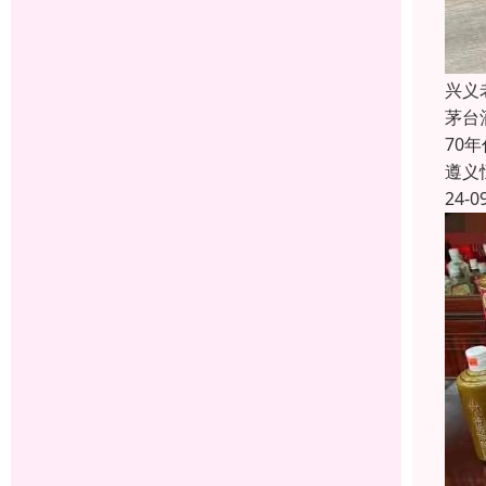
兴义
茅台
70
遵义
24-0