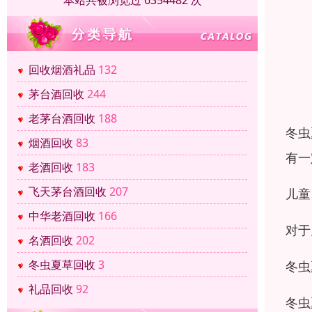
本站共被浏览过 6354482 次
回收烟酒礼品
132
茅台酒回收
244
老茅台酒回收
188
冬虫
烟酒回收
83
有一
老酒回收
183
飞天茅台酒回收
207
儿童
中华老酒回收
166
对于
名酒回收
202
冬虫夏草回收
3
冬虫
礼品回收
92
冬虫