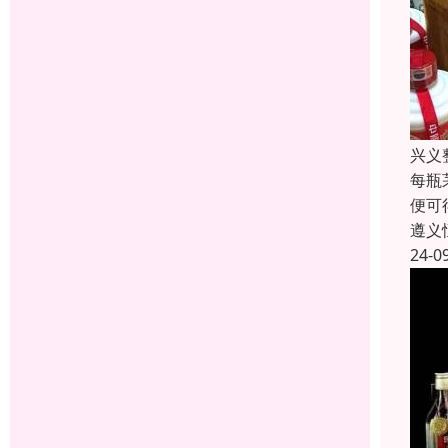
兴义
每瓶
便可
遵义
24-0