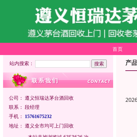
首页
产
站内搜索：
公司：
遵义恒瑞达茅台酒回收
202
联系：
段经理
手机：
15761675232
地址：
遵义全市均可上门回收