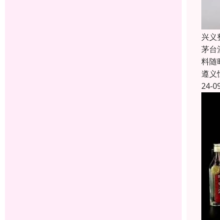
兴义
茅台
料随
遵义
24-0