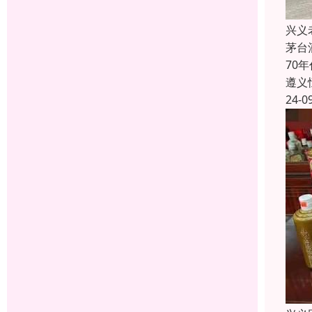
兴义
茅台
70
遵义
24-0