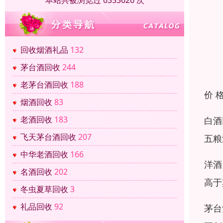
本站共被浏览过 6353626 次
回收烟酒礼品
132
茅台酒回收
244
老茅台酒回收
188
价 
烟酒回收
83
老酒回收
183
白酒
飞天茅台酒回收
207
五粮
中华老酒回收
166
洋酒
名酒回收
202
高于
冬虫夏草回收
3
礼品回收
92
茅台