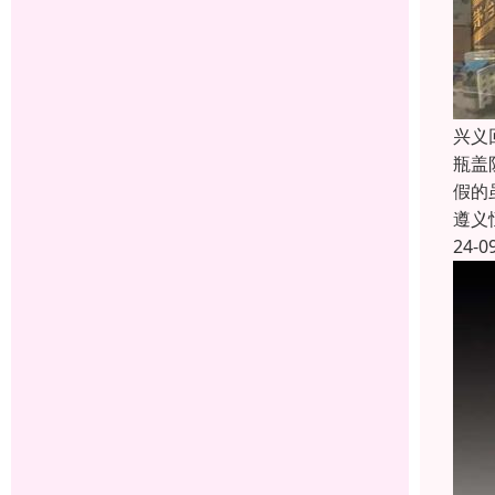
兴义
瓶盖
假的
遵义
24-0