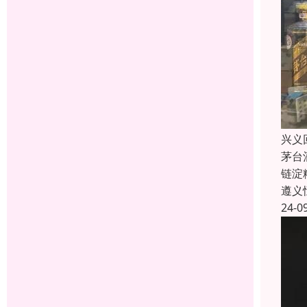
兴义
茅台
链淀
遵义
24-0