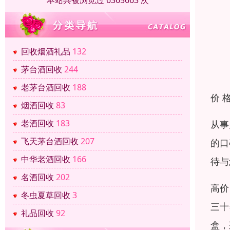
本站共被浏览过 6365663 次
回收烟酒礼品
132
茅台酒回收
244
老茅台酒回收
188
价 
烟酒回收
83
老酒回收
183
从事
飞天茅台酒回收
207
的口
中华老酒回收
166
待与
名酒回收
202
高价
冬虫夏草回收
3
三十
礼品回收
92
盒，