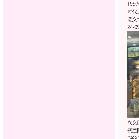
19
时代
遵义
24-0
兴义
瓶盖
假的