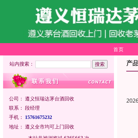
首页
产
站内搜索：
公司：
遵义恒瑞达茅台酒回收
202
联系：
段经理
手机：
15761675232
地址：
遵义全市均可上门回收