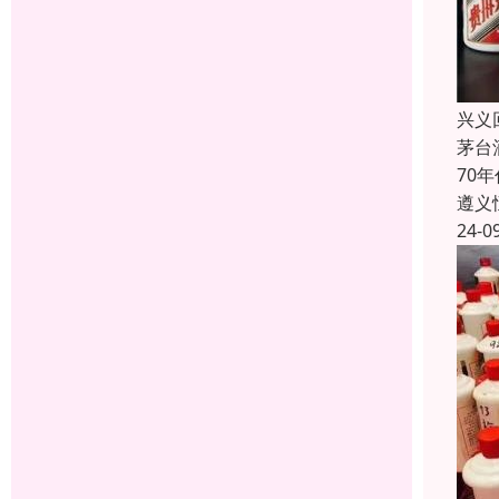
兴义
茅台
70
遵义
24-0