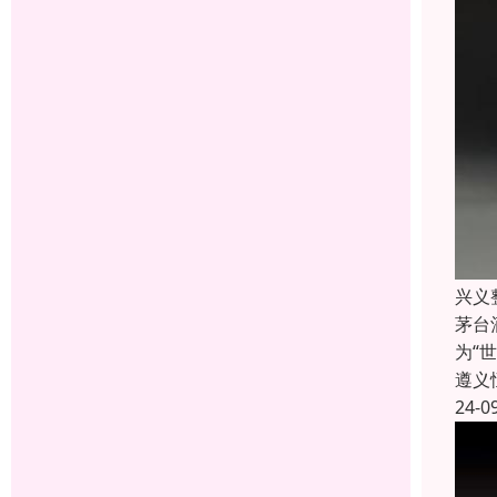
兴义
茅台
为“
遵义
24-0