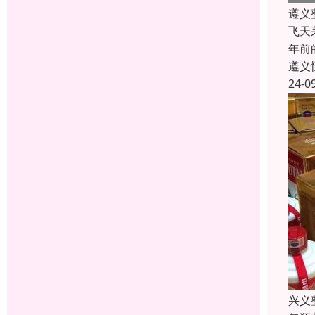
遵义
飞天
年前
遵义
24-0
兴义