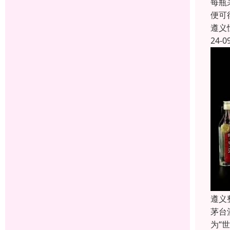
每瓶
便可
遵义
24-0
遵义
茅台
为“