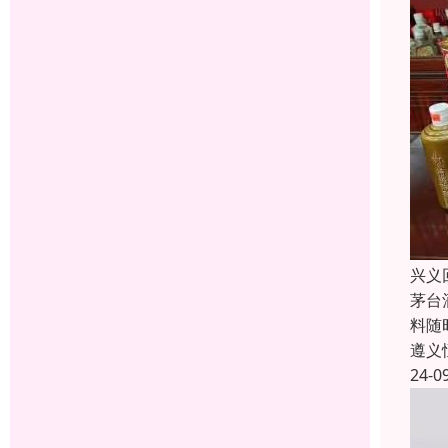
兴义
茅台
料随
遵义
24-0