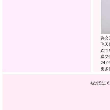
兴义
飞天
贮而
遵义
24-0
更多
被浏览过 6