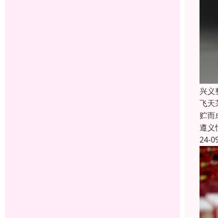
兴义
飞天
贮而
遵义
24-0