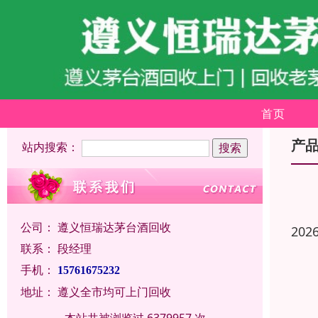
首页
产
站内搜索：
公司：
遵义恒瑞达茅台酒回收
202
联系：
段经理
手机：
15761675232
地址：
遵义全市均可上门回收