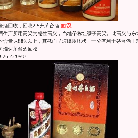
面议
老酒回收，回收2.5升茅台酒
酒生产所用高粱为糯性高粱，当地俗称红缨子高粱。此高粱与东
粉含量达88%以上，其截面呈玻璃质地状，十分有利于茅台酒
恒瑞达茅台酒回收
9-26 22:09:01