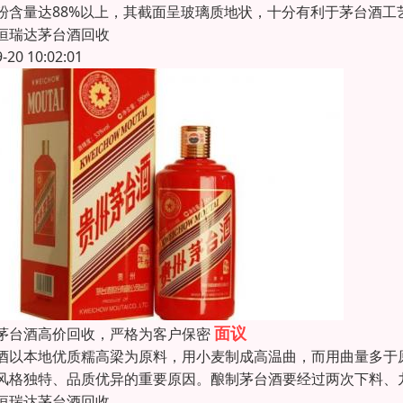
粉含量达88%以上，其截面呈玻璃质地状，十分有利于茅台酒
恒瑞达茅台酒回收
9-20 10:02:01
面议
茅台酒高价回收，严格为客户保密
酒以本地优质糯高梁为原料，用小麦制成高温曲，而用曲量多于
风格独特、品质优异的重要原因。酿制茅台酒要经过两次下料、
恒瑞达茅台酒回收