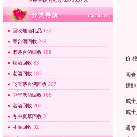
本站共被浏览过 6379957 次
回收烟酒礼品
132
茅台酒回收
244
老茅台酒回收
188
价 
烟酒回收
83
老酒回收
183
闻香
飞天茅台酒回收
207
接触
中华老酒回收
166
威士
名酒回收
202
威士
冬虫夏草回收
3
礼品回收
92
通常