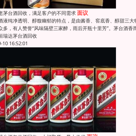
面议
老茅台酒回收，满足客户的不同需求
酒液纯净透明、醇馥幽郁的特点，是由酱香、窖底香、醇甜三大特
众多，有人赞誉“风味隔壁三家醉，雨后开瓶十里芳”。茅台酒香
恒瑞达茅台酒回收
9-10 16:52:01