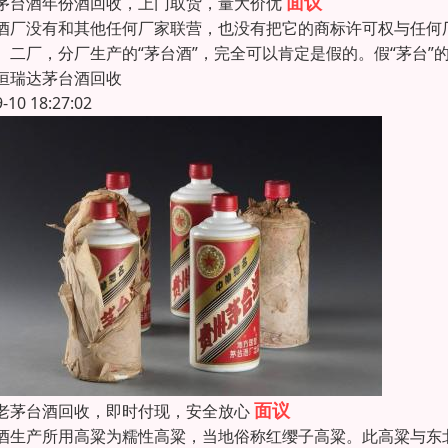
面议
茅台酒年份酒回收，上门取货，量大价优
酒厂没有和其他任何厂家联营，也没有把它的商标许可权与任何
、二厂，分厂生产的“茅台酒”，完全可以肯定是假的。假“茅台”
恒瑞达茅台酒回收
9-10 18:27:02
面议
老茅台酒回收，即时付现，安全放心
酒生产所用高粱为糯性高粱，当地俗称红缨子高粱。此高粱与东