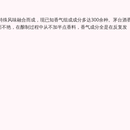
殊风味融合而成，现已知香气组成成分多达300余种。茅台酒
而不艳，在酿制过程中从不加半点香料，香气成分全是在反复发