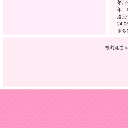
茅台
年、
遵义
24-0
更多
被浏览过 6