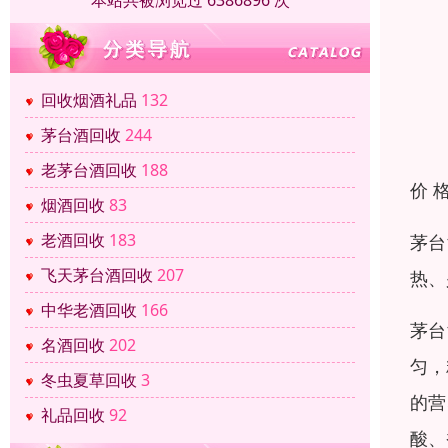
本站共被浏览过 6386896 次
回收烟酒礼品
132
茅台酒回收
244
老茅台酒回收
188
价 
烟酒回收
83
老酒回收
183
茅台
飞天茅台酒回收
207
热、
中华老酒回收
166
茅台
名酒回收
202
匀，
冬虫夏草回收
3
的营
礼品回收
92
酸、