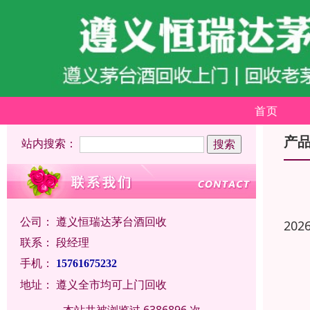
首页
产
站内搜索：
公司：
遵义恒瑞达茅台酒回收
202
联系：
段经理
手机：
15761675232
地址：
遵义全市均可上门回收