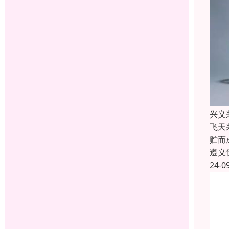
兴义
飞天
贮而
遵义
24-0