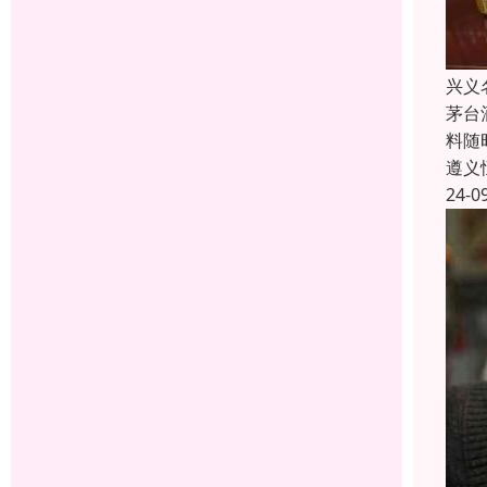
兴义
茅台
料随
遵义
24-0