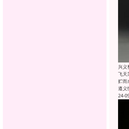
兴义
飞天
贮而
遵义
24-0