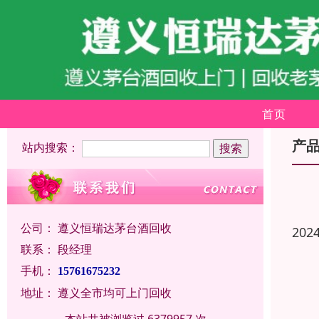
首页
产
站内搜索：
公司：
遵义恒瑞达茅台酒回收
202
联系：
段经理
手机：
15761675232
地址：
遵义全市均可上门回收