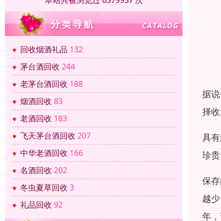
本站共被浏览过 6379957 次
回收烟酒礼品
132
茅台酒回收
244
老茅台酒回收
188
据说
烟酒回收
83
择收
老酒回收
183
飞天茅台酒回收
207
具有
中华老酒回收
166
珍贵
名酒回收
202
保存
冬虫夏草回收
3
越少
礼品回收
92
年，