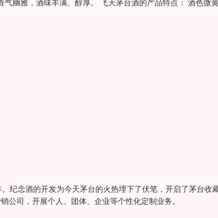
气幽雅，酒味丰满、醇厚。 飞天茅台酒的产品特点： 酒色微
5周年。纪念酒的开发为今天茅台的火热埋下了伏笔，开启了茅台收
制营销公司，开展个人、团体、企业等个性化定制业务。