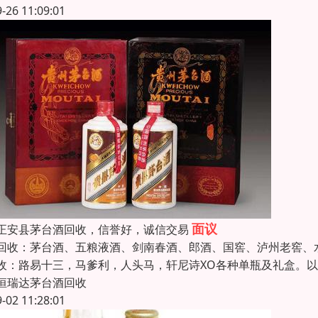
9-26 11:09:01
面议
正安县茅台酒回收，信誉好，诚信交易
回收：茅台酒、五粮液酒、剑南春酒、郎酒、国窖、泸州老窖、水
收：路易十三，马爹利，人头马，轩尼诗XO各种单瓶及礼盒。以及
恒瑞达茅台酒回收
9-02 11:28:01