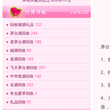
本站共被浏览过 6393619 次
回收烟酒礼品
132
茅台酒回收
244
老茅台酒回收
188
茅台
烟酒回收
83
老酒回收
183
1、
飞天茅台酒回收
207
2、
中华老酒回收
166
3、
名酒回收
202
冬虫夏草回收
3
4、
礼品回收
92
放，