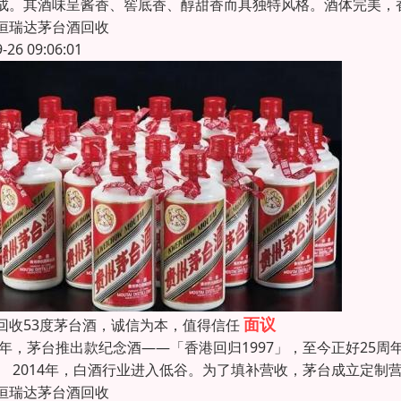
成。其酒味呈酱香、窖底香、醇甜香而具独特风格。酒体完美，香
恒瑞达茅台酒回收
9-26 09:06:01
面议
回收53度茅台酒，诚信为本，值得信任
97年，茅台推出款纪念酒——「香港回归1997」，至今正好2
。 2014年，白酒行业进入低谷。为了填补营收，茅台成立定
恒瑞达茅台酒回收