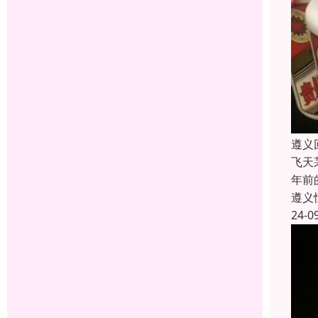
遵义
飞天
年前
遵义
24-0