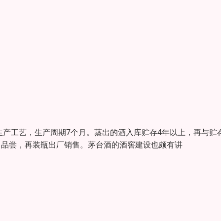
生产工艺，生产周期7个月。蒸出的酒入库贮存4年以上，再与贮存
验、品尝，再装瓶出厂销售。茅台酒的酒窖建设也颇有讲