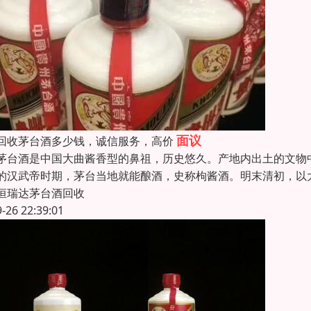
面议
回收茅台酒多少钱，诚信服务，高价
茅台酒是中国大曲酱香型的鼻祖，历史悠久。产地内出土的文物
的汉武帝时期，茅台当地就能酿酒，史称枸酱酒。明末清初，以
恒瑞达茅台酒回收
9-26 22:39:01