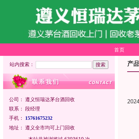
首页
产
站内搜索：
公司：
遵义恒瑞达茅台酒回收
202
联系：
段经理
手机：
15761675232
地址：
遵义全市均可上门回收