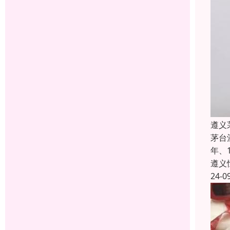
遵义
茅台
年、
遵义
24-0